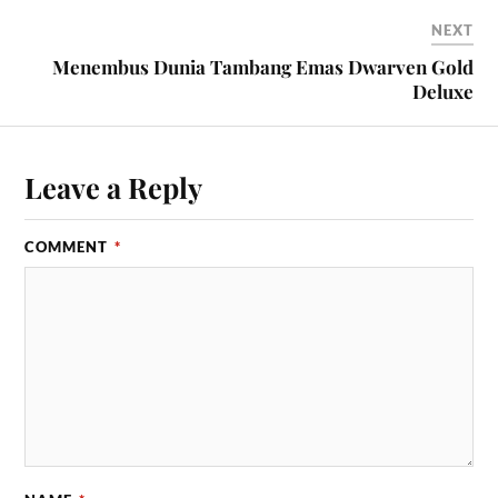
NEXT
Menembus Dunia Tambang Emas Dwarven Gold
Deluxe
Leave a Reply
COMMENT
*