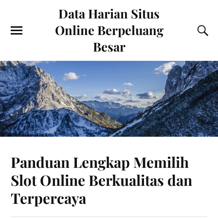
Data Harian Situs
Online Berpeluang
Besar
Panduan Lengkap Memilih
Slot Online Berkualitas dan
Terpercaya