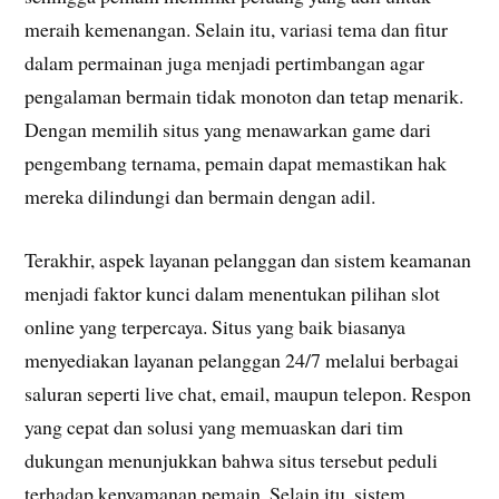
meraih kemenangan. Selain itu, variasi tema dan fitur
dalam permainan juga menjadi pertimbangan agar
pengalaman bermain tidak monoton dan tetap menarik.
Dengan memilih situs yang menawarkan game dari
pengembang ternama, pemain dapat memastikan hak
mereka dilindungi dan bermain dengan adil.
Terakhir, aspek layanan pelanggan dan sistem keamanan
menjadi faktor kunci dalam menentukan pilihan slot
online yang terpercaya. Situs yang baik biasanya
menyediakan layanan pelanggan 24/7 melalui berbagai
saluran seperti live chat, email, maupun telepon. Respon
yang cepat dan solusi yang memuaskan dari tim
dukungan menunjukkan bahwa situs tersebut peduli
terhadap kenyamanan pemain. Selain itu, sistem