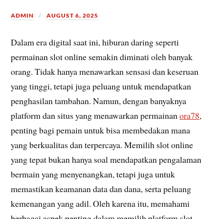
ADMIN
AUGUST 6, 2025
Dalam era digital saat ini, hiburan daring seperti
permainan slot online semakin diminati oleh banyak
orang. Tidak hanya menawarkan sensasi dan keseruan
yang tinggi, tetapi juga peluang untuk mendapatkan
penghasilan tambahan. Namun, dengan banyaknya
platform dan situs yang menawarkan permainan
ora78
,
penting bagi pemain untuk bisa membedakan mana
yang berkualitas dan terpercaya. Memilih slot online
yang tepat bukan hanya soal mendapatkan pengalaman
bermain yang menyenangkan, tetapi juga untuk
memastikan keamanan data dan dana, serta peluang
kemenangan yang adil. Oleh karena itu, memahami
berbagai aspek penting dalam memilih platform slot