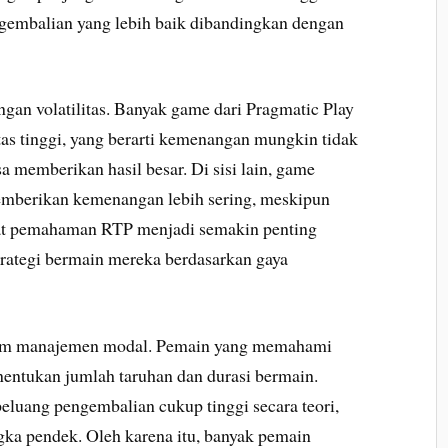
gembalian yang lebih baik dibandingkan dengan
engan volatilitas. Banyak game dari Pragmatic Play
s tinggi, yang berarti kemenangan mungkin tidak
isa memberikan hasil besar. Di sisi lain, game
memberikan kemenangan lebih sering, meskipun
uat pemahaman RTP menjadi semakin penting
rategi bermain mereka berdasarkan gaya
lam manajemen modal. Pemain yang memahami
entukan jumlah taruhan dan durasi bermain.
luang pengembalian cukup tinggi secara teori,
ngka pendek. Oleh karena itu, banyak pemain