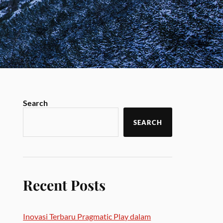
Search
SEARCH
Recent Posts
Inovasi Terbaru Pragmatic Play dalam