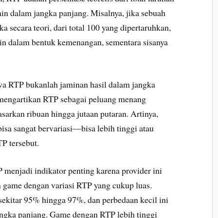
n dalam jangka panjang. Misalnya, jika sebuah
secara teori, dari total 100 yang dipertaruhkan,
in dalam bentuk kemenangan, sementara sisanya
a RTP bukanlah jaminan hasil dalam jangka
 mengartikan RTP sebagai peluang menang
sarkan ribuan hingga jutaan putaran. Artinya,
bisa sangat bervariasi—bisa lebih tinggi atau
TP tersebut.
menjadi indikator penting karena provider ini
n game dengan variasi RTP yang cukup luas.
sekitar 95% hingga 97%, dan perbedaan kecil ini
angka panjang. Game dengan RTP lebih tinggi