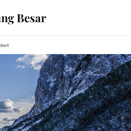
ang Besar
tact