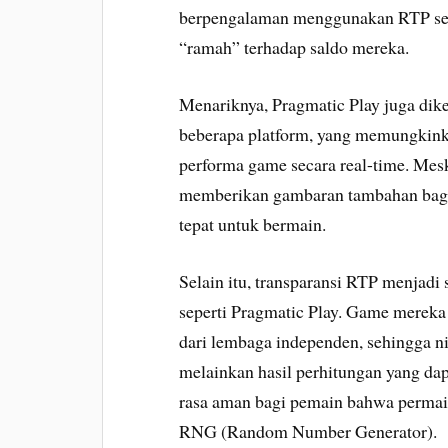
berpengalaman menggunakan RTP seb
“ramah” terhadap saldo mereka.
Menariknya, Pragmatic Play juga dike
beberapa platform, yang memungkink
performa game secara real-time. Meskip
memberikan gambaran tambahan bagi
tepat untuk bermain.
Selain itu, transparansi RTP menjadi 
seperti Pragmatic Play. Game mereka 
dari lembaga independen, sehingga n
melainkan hasil perhitungan yang da
rasa aman bagi pemain bahwa permain
RNG (Random Number Generator).