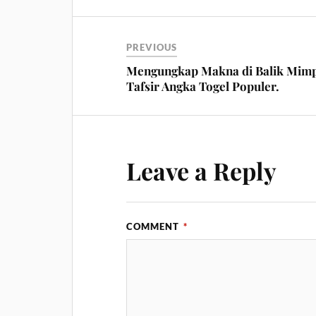
PREVIOUS
Mengungkap Makna di Balik Mimp
Tafsir Angka Togel Populer.
Leave a Reply
COMMENT
*