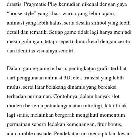
drastis. Pragmatic Play kemudian dikenal dengan gaya
“house style” yang khas: warna yang lebih tajam,
animasi yang lebih halus, serta desain simbol yang lebih
detail dan tematik. Setiap game tidak lagi hanya menjadi
mesin gulungan, tetapi seperti dunia kecil dengan cerita
dan identitas visualnya sendiri.
Dalam game-game terbaru, peningkatan grafis terlihat
dari penggunaan animasi 3D, efek transisi yang lebih
mulus, serta latar belakang dinamis yang bereaksi
terhadap permainan. Contohnya, dalam banyak slot
modern bertema petualangan atau mitologi, latar tidak
lagi statis, melainkan bergerak mengikuti momentum
permainan seperti ledakan kemenangan, fitur bonus,
atau tumble cascade. Pendekatan ini menciptakan kesan