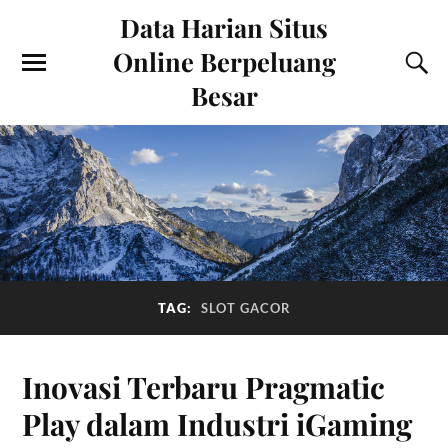
Data Harian Situs
Online Berpeluang
Besar
TAG:
SLOT GACOR
Inovasi Terbaru Pragmatic
Play dalam Industri iGaming