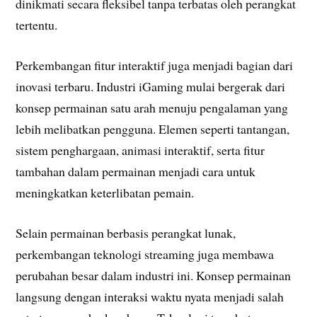
dinikmati secara fleksibel tanpa terbatas oleh perangkat
tertentu.
Perkembangan fitur interaktif juga menjadi bagian dari
inovasi terbaru. Industri iGaming mulai bergerak dari
konsep permainan satu arah menuju pengalaman yang
lebih melibatkan pengguna. Elemen seperti tantangan,
sistem penghargaan, animasi interaktif, serta fitur
tambahan dalam permainan menjadi cara untuk
meningkatkan keterlibatan pemain.
Selain permainan berbasis perangkat lunak,
perkembangan teknologi streaming juga membawa
perubahan besar dalam industri ini. Konsep permainan
langsung dengan interaksi waktu nyata menjadi salah