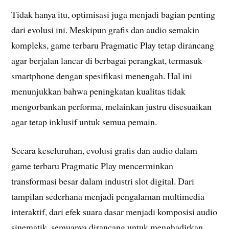
Tidak hanya itu, optimisasi juga menjadi bagian penting
dari evolusi ini. Meskipun grafis dan audio semakin
kompleks, game terbaru Pragmatic Play tetap dirancang
agar berjalan lancar di berbagai perangkat, termasuk
smartphone dengan spesifikasi menengah. Hal ini
menunjukkan bahwa peningkatan kualitas tidak
mengorbankan performa, melainkan justru disesuaikan
agar tetap inklusif untuk semua pemain.
Secara keseluruhan, evolusi grafis dan audio dalam
game terbaru Pragmatic Play mencerminkan
transformasi besar dalam industri slot digital. Dari
tampilan sederhana menjadi pengalaman multimedia
interaktif, dari efek suara dasar menjadi komposisi audio
sinematik, semuanya dirancang untuk menghadirkan