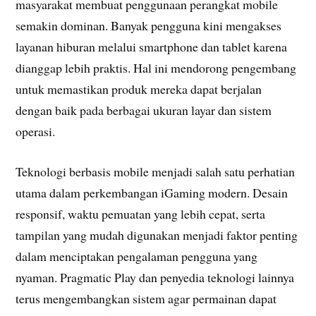
masyarakat membuat penggunaan perangkat mobile
semakin dominan. Banyak pengguna kini mengakses
layanan hiburan melalui smartphone dan tablet karena
dianggap lebih praktis. Hal ini mendorong pengembang
untuk memastikan produk mereka dapat berjalan
dengan baik pada berbagai ukuran layar dan sistem
operasi.
Teknologi berbasis mobile menjadi salah satu perhatian
utama dalam perkembangan iGaming modern. Desain
responsif, waktu pemuatan yang lebih cepat, serta
tampilan yang mudah digunakan menjadi faktor penting
dalam menciptakan pengalaman pengguna yang
nyaman. Pragmatic Play dan penyedia teknologi lainnya
terus mengembangkan sistem agar permainan dapat