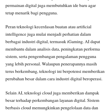
permainan digital juga membutuhkan ide baru agar
tetap menarik bagi pengguna.
Peran teknologi kecerdasan buatan atau artificial
intelligence juga mulai menjadi perhatian dalam
berbagai industri digital, termasuk iGaming. AI dapat
membantu dalam analisis data, peningkatan performa
sistem, serta pengembangan pengalaman pengguna
yang lebih personal. Walaupun penerapannya masih
terus berkembang, teknologi ini berpotensi memberikan
perubahan besar dalam cara industri digital beroperasi.
Selain AI, teknologi cloud juga memberikan dampak
besar terhadap perkembangan layanan digital. Sistem
berbasis cloud memungkinkan pengelolaan data dan