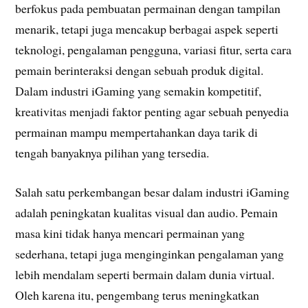
berfokus pada pembuatan permainan dengan tampilan
menarik, tetapi juga mencakup berbagai aspek seperti
teknologi, pengalaman pengguna, variasi fitur, serta cara
pemain berinteraksi dengan sebuah produk digital.
Dalam industri iGaming yang semakin kompetitif,
kreativitas menjadi faktor penting agar sebuah penyedia
permainan mampu mempertahankan daya tarik di
tengah banyaknya pilihan yang tersedia.
Salah satu perkembangan besar dalam industri iGaming
adalah peningkatan kualitas visual dan audio. Pemain
masa kini tidak hanya mencari permainan yang
sederhana, tetapi juga menginginkan pengalaman yang
lebih mendalam seperti bermain dalam dunia virtual.
Oleh karena itu, pengembang terus meningkatkan