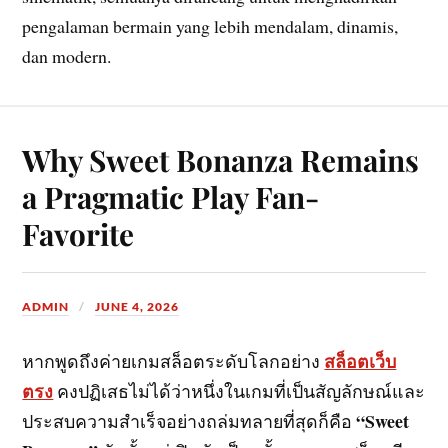
pengalaman bermain yang lebih mendalam, dinamis,
dan modern.
Why Sweet Bonanza Remains
a Pragmatic Play Fan-
Favorite
ADMIN
JUNE 4, 2026
สล็อตเว็บ
หากพูดถึงค่ายเกมสล็อตระดับโลกอย่าง
ตรง
คงปฏิเสธไม่ได้ว่าหนึ่งในเกมที่เป็นสัญลักษณ์และ
“Sweet
ประสบความสำเร็จอย่างถล่มทลายที่สุดก็คือ