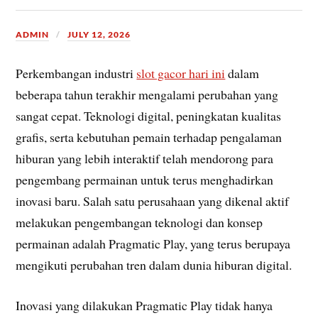
ADMIN
JULY 12, 2026
Perkembangan industri
slot gacor hari ini
dalam
beberapa tahun terakhir mengalami perubahan yang
sangat cepat. Teknologi digital, peningkatan kualitas
grafis, serta kebutuhan pemain terhadap pengalaman
hiburan yang lebih interaktif telah mendorong para
pengembang permainan untuk terus menghadirkan
inovasi baru. Salah satu perusahaan yang dikenal aktif
melakukan pengembangan teknologi dan konsep
permainan adalah Pragmatic Play, yang terus berupaya
mengikuti perubahan tren dalam dunia hiburan digital.
Inovasi yang dilakukan Pragmatic Play tidak hanya