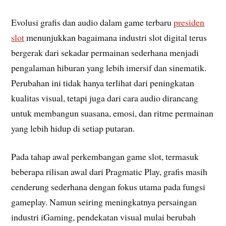
Evolusi grafis dan audio dalam game terbaru
presiden
slot
menunjukkan bagaimana industri slot digital terus
bergerak dari sekadar permainan sederhana menjadi
pengalaman hiburan yang lebih imersif dan sinematik.
Perubahan ini tidak hanya terlihat dari peningkatan
kualitas visual, tetapi juga dari cara audio dirancang
untuk membangun suasana, emosi, dan ritme permainan
yang lebih hidup di setiap putaran.
Pada tahap awal perkembangan game slot, termasuk
beberapa rilisan awal dari Pragmatic Play, grafis masih
cenderung sederhana dengan fokus utama pada fungsi
gameplay. Namun seiring meningkatnya persaingan
industri iGaming, pendekatan visual mulai berubah