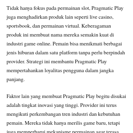
Tidak hanya fokus pada permainan slot, Pragmatic Play
juga menghadirkan produk lain seperti live casino,
sportsbook, dan permainan virtual. Keberagaman
produk ini membuat nama mereka semakin kuat di
industri game online. Pemain bisa menikmati berbagai
jenis hiburan dalam satu platform tanpa perlu berpindah
provider. Strategi ini membantu Pragmatic Play
mempertahankan loyalitas pengguna dalam jangka
panjang.
Faktor lain yang membuat Pragmatic Play begitu disukai
adalah tingkat inovasi yang tinggi. Provider ini terus
mengikuti perkembangan tren industri dan kebutuhan
pemain. Mereka tidak hanya merilis game baru, tetapi
juga memperbarui mekanisme permainan agar terasa