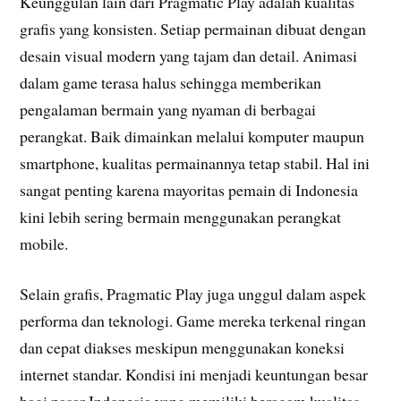
Keunggulan lain dari Pragmatic Play adalah kualitas
grafis yang konsisten. Setiap permainan dibuat dengan
desain visual modern yang tajam dan detail. Animasi
dalam game terasa halus sehingga memberikan
pengalaman bermain yang nyaman di berbagai
perangkat. Baik dimainkan melalui komputer maupun
smartphone, kualitas permainannya tetap stabil. Hal ini
sangat penting karena mayoritas pemain di Indonesia
kini lebih sering bermain menggunakan perangkat
mobile.
Selain grafis, Pragmatic Play juga unggul dalam aspek
performa dan teknologi. Game mereka terkenal ringan
dan cepat diakses meskipun menggunakan koneksi
internet standar. Kondisi ini menjadi keuntungan besar