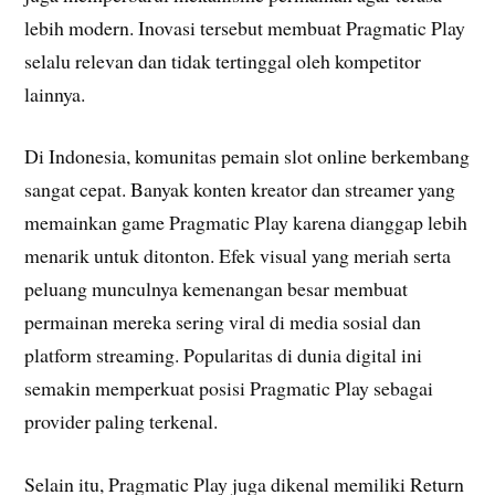
lebih modern. Inovasi tersebut membuat Pragmatic Play
selalu relevan dan tidak tertinggal oleh kompetitor
lainnya.
Di Indonesia, komunitas pemain slot online berkembang
sangat cepat. Banyak konten kreator dan streamer yang
memainkan game Pragmatic Play karena dianggap lebih
menarik untuk ditonton. Efek visual yang meriah serta
peluang munculnya kemenangan besar membuat
permainan mereka sering viral di media sosial dan
platform streaming. Popularitas di dunia digital ini
semakin memperkuat posisi Pragmatic Play sebagai
provider paling terkenal.
Selain itu, Pragmatic Play juga dikenal memiliki Return