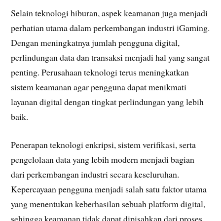
Selain teknologi hiburan, aspek keamanan juga menjadi
perhatian utama dalam perkembangan industri iGaming.
Dengan meningkatnya jumlah pengguna digital,
perlindungan data dan transaksi menjadi hal yang sangat
penting. Perusahaan teknologi terus meningkatkan
sistem keamanan agar pengguna dapat menikmati
layanan digital dengan tingkat perlindungan yang lebih
baik.
Penerapan teknologi enkripsi, sistem verifikasi, serta
pengelolaan data yang lebih modern menjadi bagian
dari perkembangan industri secara keseluruhan.
Kepercayaan pengguna menjadi salah satu faktor utama
yang menentukan keberhasilan sebuah platform digital,
sehingga keamanan tidak dapat dipisahkan dari proses