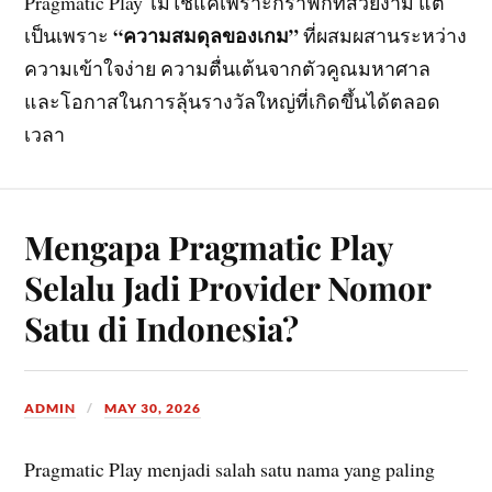
Pragmatic Play ไม่ใช่แค่เพราะกราฟิกที่สวยงาม แต่
“ความสมดุลของเกม”
เป็นเพราะ
ที่ผสมผสานระหว่าง
ความเข้าใจง่าย ความตื่นเต้นจากตัวคูณมหาศาล
และโอกาสในการลุ้นรางวัลใหญ่ที่เกิดขึ้นได้ตลอด
เวลา
Mengapa Pragmatic Play
Selalu Jadi Provider Nomor
Satu di Indonesia?
ADMIN
MAY 30, 2026
Pragmatic Play menjadi salah satu nama yang paling