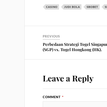
CASINO
JUDI BOLA
SBOBET
S
PREVIOUS
Perbedaan Strategi Togel Singapu
(SGP) vs. Togel Hongkong (HK).
Leave a Reply
COMMENT
*