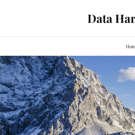
Data Har
Ho