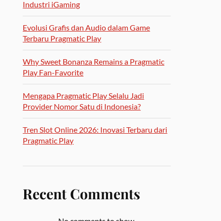
Industri iGaming
Evolusi Grafis dan Audio dalam Game
Terbaru Pragmatic Play
Why Sweet Bonanza Remains a Pragmatic
Play Fan-Favorite
Mengapa Pragmatic Play Selalu Jadi
Provider Nomor Satu di Indonesia?
Tren Slot Online 2026: Inovasi Terbaru dari
Pragmatic Play
Recent Comments
No comments to show.