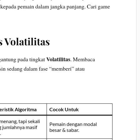
kepada pemain dalam jangka panjang. Cari game
 Volatilitas
Volatilitas
gantung pada tingkat
. Membaca
sin sedang dalam fase “memberi” atau
eristik Algoritma
Cocok Untuk
menang, tapi sekali
Pemain dengan modal
 jumlahnya masif
besar & sabar.
.