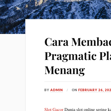
Cara Membac
Pragmatic P
Menang
BY
ADMIN
ON
FEBRUARY 26, 20
Slot Gacor
Dunia slot online sering ka