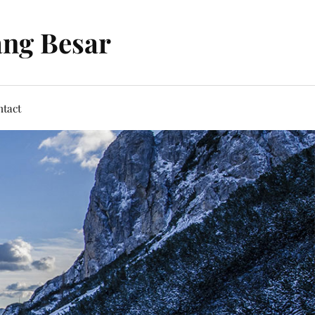
ang Besar
tact