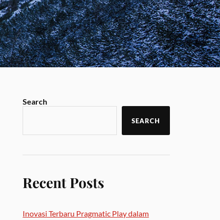
Search
SEARCH
Recent Posts
Inovasi Terbaru Pragmatic Play dalam