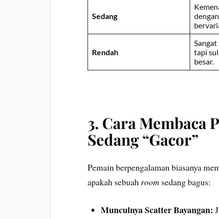
Kemena
Sedang
dengan 
bervari
Sangat 
Rendah
tapi su
besar.
3. Cara Membaca P
Sedang “Gacor”
Pemain berpengalaman biasanya memp
apakah sebuah
room
sedang bagus:
Munculnya Scatter Bayangan:
J