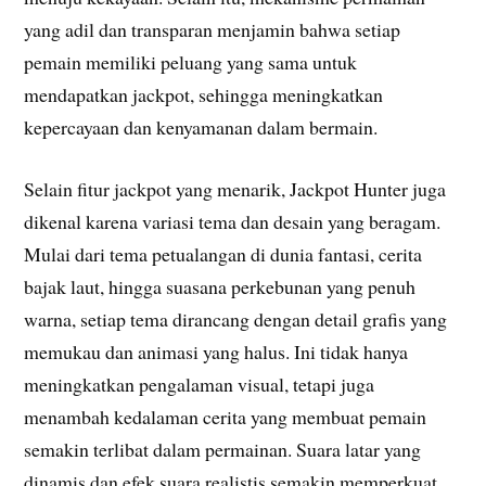
yang adil dan transparan menjamin bahwa setiap
pemain memiliki peluang yang sama untuk
mendapatkan jackpot, sehingga meningkatkan
kepercayaan dan kenyamanan dalam bermain.
Selain fitur jackpot yang menarik, Jackpot Hunter juga
dikenal karena variasi tema dan desain yang beragam.
Mulai dari tema petualangan di dunia fantasi, cerita
bajak laut, hingga suasana perkebunan yang penuh
warna, setiap tema dirancang dengan detail grafis yang
memukau dan animasi yang halus. Ini tidak hanya
meningkatkan pengalaman visual, tetapi juga
menambah kedalaman cerita yang membuat pemain
semakin terlibat dalam permainan. Suara latar yang
dinamis dan efek suara realistis semakin memperkuat