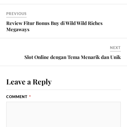
PREVIOUS
Review Fitur Bonus Buy di Wild Wild Riches
Megaways
NEXT
Slot Online dengan Tema Menarik dan Unik
Leave a Reply
COMMENT
*