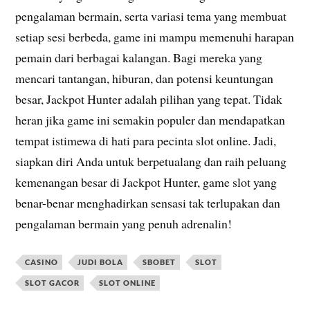
pengalaman bermain, serta variasi tema yang membuat
setiap sesi berbeda, game ini mampu memenuhi harapan
pemain dari berbagai kalangan. Bagi mereka yang
mencari tantangan, hiburan, dan potensi keuntungan
besar, Jackpot Hunter adalah pilihan yang tepat. Tidak
heran jika game ini semakin populer dan mendapatkan
tempat istimewa di hati para pecinta slot online. Jadi,
siapkan diri Anda untuk berpetualang dan raih peluang
kemenangan besar di Jackpot Hunter, game slot yang
benar-benar menghadirkan sensasi tak terlupakan dan
pengalaman bermain yang penuh adrenalin!
CASINO
JUDI BOLA
SBOBET
SLOT
SLOT GACOR
SLOT ONLINE