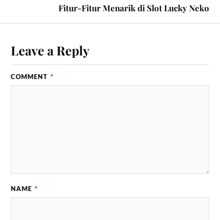
Fitur-Fitur Menarik di Slot Lucky Neko
Leave a Reply
COMMENT
*
NAME
*