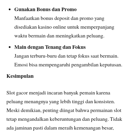
Gunakan Bonus dan Promo
Manfaatkan bonus deposit dan promo yang
disediakan kasino online untuk memperpanjang
waktu bermain dan meningkatkan peluang.
Main dengan Tenang dan Fokus
Jangan terburu-buru dan tetap fokus saat bermain.
Emosi bisa mempengaruhi pengambilan keputusan.
Kesimpulan
Slot gacor menjadi incaran banyak pemain karena
peluang menangnya yang lebih tinggi dan konsisten.
Meski demikian, penting diingat bahwa permainan slot
tetap mengandalkan keberuntungan dan peluang. Tidak
ada jaminan pasti dalam meraih kemenangan besar,