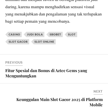
daring, karena mampu menghadirkan sensasi visual
yang menakjubkan dan pengalaman yang tak terlupakan
bagi setiap pemain yang mencobanya.
CASINO
JUDI BOLA
SBOBET
SLOT
SLOT GACOR
SLOT ONLINE
PREVIOUS
Fitur Spesial dan Bonus di Aztec Gems yang
Menguntungkan
NEXT
Keunggulan Main Slot Gacor 2025 di Platform
Mobile