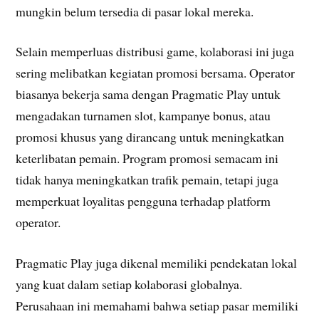
mungkin belum tersedia di pasar lokal mereka.
Selain memperluas distribusi game, kolaborasi ini juga
sering melibatkan kegiatan promosi bersama. Operator
biasanya bekerja sama dengan Pragmatic Play untuk
mengadakan turnamen slot, kampanye bonus, atau
promosi khusus yang dirancang untuk meningkatkan
keterlibatan pemain. Program promosi semacam ini
tidak hanya meningkatkan trafik pemain, tetapi juga
memperkuat loyalitas pengguna terhadap platform
operator.
Pragmatic Play juga dikenal memiliki pendekatan lokal
yang kuat dalam setiap kolaborasi globalnya.
Perusahaan ini memahami bahwa setiap pasar memiliki