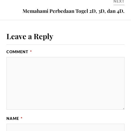
NEXT
Memahami Perbedaan Togel 2D, 3D, dan 4D.
Leave a Reply
COMMENT
*
NAME
*