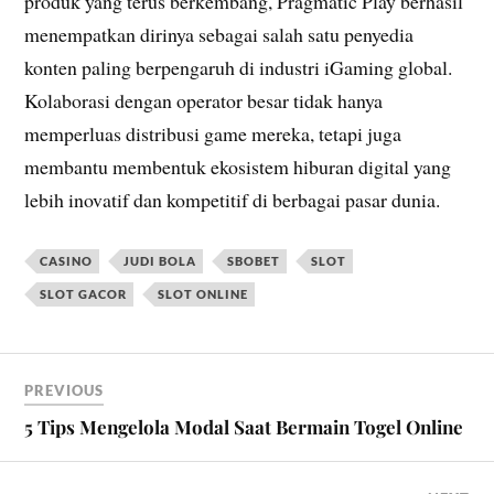
produk yang terus berkembang, Pragmatic Play berhasil
menempatkan dirinya sebagai salah satu penyedia
konten paling berpengaruh di industri iGaming global.
Kolaborasi dengan operator besar tidak hanya
memperluas distribusi game mereka, tetapi juga
membantu membentuk ekosistem hiburan digital yang
lebih inovatif dan kompetitif di berbagai pasar dunia.
CASINO
JUDI BOLA
SBOBET
SLOT
SLOT GACOR
SLOT ONLINE
PREVIOUS
5 Tips Mengelola Modal Saat Bermain Togel Online