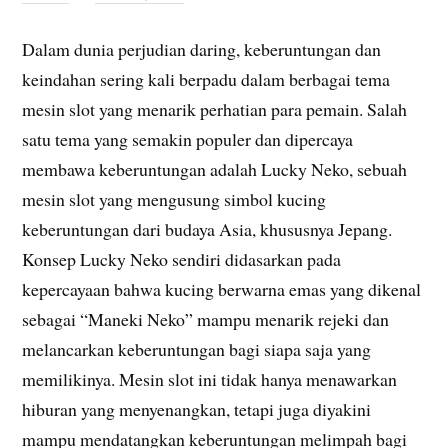
Dalam dunia perjudian daring, keberuntungan dan
keindahan sering kali berpadu dalam berbagai tema
mesin slot yang menarik perhatian para pemain. Salah
satu tema yang semakin populer dan dipercaya
membawa keberuntungan adalah Lucky Neko, sebuah
mesin slot yang mengusung simbol kucing
keberuntungan dari budaya Asia, khususnya Jepang.
Konsep Lucky Neko sendiri didasarkan pada
kepercayaan bahwa kucing berwarna emas yang dikenal
sebagai “Maneki Neko” mampu menarik rejeki dan
melancarkan keberuntungan bagi siapa saja yang
memilikinya. Mesin slot ini tidak hanya menawarkan
hiburan yang menyenangkan, tetapi juga diyakini
mampu mendatangkan keberuntungan melimpah bagi