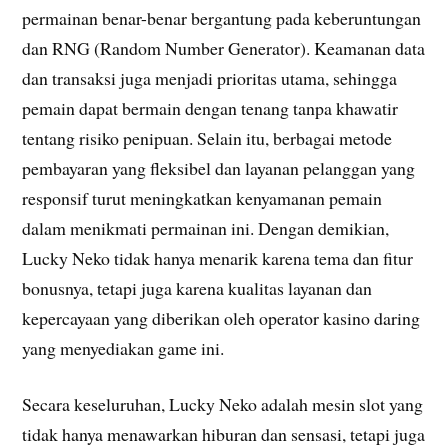
permainan benar-benar bergantung pada keberuntungan
dan RNG (Random Number Generator). Keamanan data
dan transaksi juga menjadi prioritas utama, sehingga
pemain dapat bermain dengan tenang tanpa khawatir
tentang risiko penipuan. Selain itu, berbagai metode
pembayaran yang fleksibel dan layanan pelanggan yang
responsif turut meningkatkan kenyamanan pemain
dalam menikmati permainan ini. Dengan demikian,
Lucky Neko tidak hanya menarik karena tema dan fitur
bonusnya, tetapi juga karena kualitas layanan dan
kepercayaan yang diberikan oleh operator kasino daring
yang menyediakan game ini.
Secara keseluruhan, Lucky Neko adalah mesin slot yang
tidak hanya menawarkan hiburan dan sensasi, tetapi juga