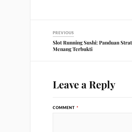
PREVIOUS
Slot Running Sushi: Panduan Strat
Menang Terbukti
Leave a Reply
COMMENT
*