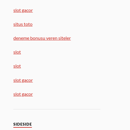
slot gacor
situs toto
deneme bonusu veren siteler
slot
slot
slot gacor
slot gacor
SIDESIDE