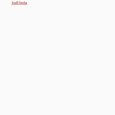
judi bola