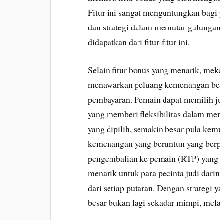
Fitur ini sangat menguntungkan b
dan strategi dalam memutar gulungan
didapatkan dari fitur-fitur ini.
Selain fitur bonus yang menarik, m
menawarkan peluang kemenangan besa
pembayaran. Pemain dapat memilih ju
yang memberi fleksibilitas dalam men
yang dipilih, semakin besar pula k
kemenangan yang beruntun yang berpo
pengembalian ke pemain (RTP) yang ko
menarik untuk para pecinta judi dar
dari setiap putaran. Dengan strategi
besar bukan lagi sekadar mimpi, mela