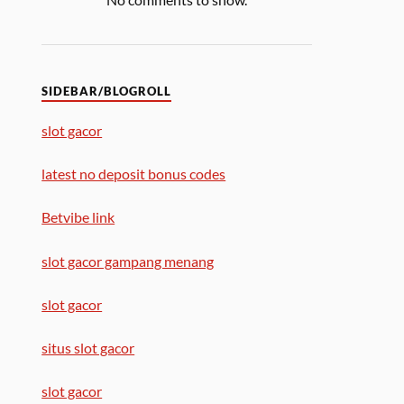
SIDEBAR/BLOGROLL
slot gacor
latest no deposit bonus codes
Betvibe link
slot gacor gampang menang
slot gacor
situs slot gacor
slot gacor