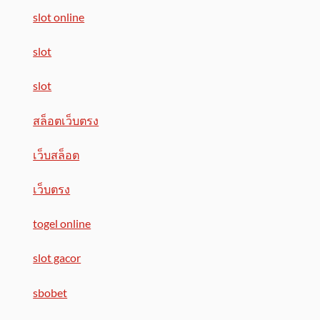
slot online
slot
slot
สล็อตเว็บตรง
เว็บสล็อต
เว็บตรง
togel online
slot gacor
sbobet