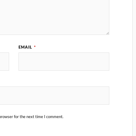
EMAIL
*
browser for the next time I comment.