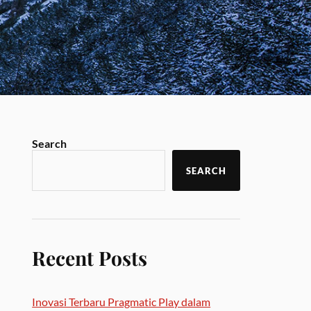
Search
SEARCH
Recent Posts
Inovasi Terbaru Pragmatic Play dalam