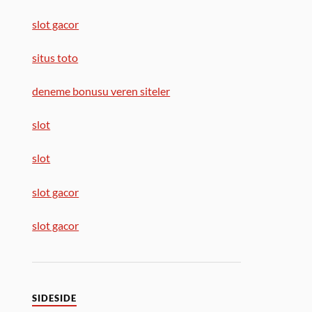
slot gacor
situs toto
deneme bonusu veren siteler
slot
slot
slot gacor
slot gacor
SIDESIDE