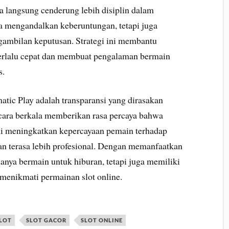
 langsung cenderung lebih disiplin dalam
a mengandalkan keberuntungan, tetapi juga
ambilan keputusan. Strategi ini membantu
terlalu cepat dan membuat pengalaman bermain
s.
tic Play adalah transparansi yang dirasakan
ecara berkala memberikan rasa percaya bahwa
ini meningkatkan kepercayaan pemain terhadap
n terasa lebih profesional. Dengan memanfaatkan
hanya bermain untuk hiburan, tetapi juga memiliki
 menikmati permainan slot online.
LOT
SLOT GACOR
SLOT ONLINE