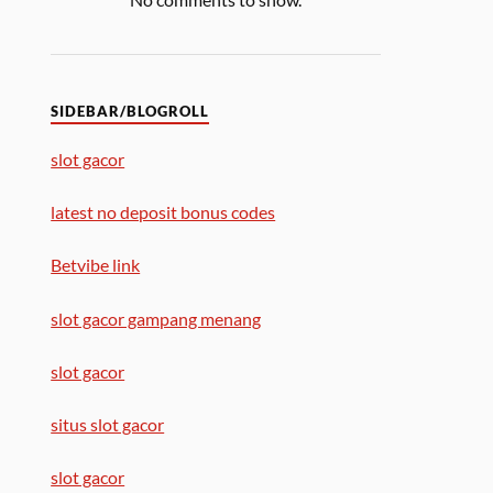
SIDEBAR/BLOGROLL
slot gacor
latest no deposit bonus codes
Betvibe link
slot gacor gampang menang
slot gacor
situs slot gacor
slot gacor