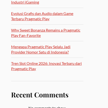
Industri iGaming
Evolusi Grafis dan Audio dalam Game
Terbaru Pragmatic Play
Why Sweet Bonanza Remains a Pragmatic
Play Fan-Favorite
Mengapa Pragmatic Play Selalu Jadi
Provider Nomor Satu di Indonesia?
Tren Slot Online 2026: Inovasi Terbaru dari
Pragmatic Play
Recent Comments
No comments to show.