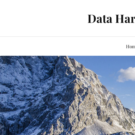
Data Har
Ho