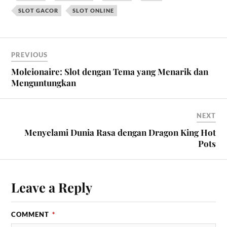
SLOT GACOR
SLOT ONLINE
PREVIOUS
Moleionaire: Slot dengan Tema yang Menarik dan
Menguntungkan
NEXT
Menyelami Dunia Rasa dengan Dragon King Hot
Pots
Leave a Reply
COMMENT
*