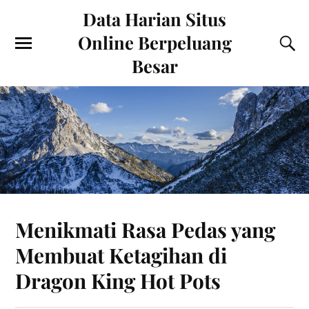
Data Harian Situs
Online Berpeluang
Besar
Menikmati Rasa Pedas yang
Membuat Ketagihan di
Dragon King Hot Pots