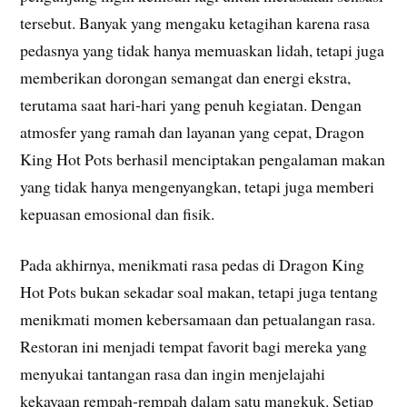
tersebut. Banyak yang mengaku ketagihan karena rasa
pedasnya yang tidak hanya memuaskan lidah, tetapi juga
memberikan dorongan semangat dan energi ekstra,
terutama saat hari-hari yang penuh kegiatan. Dengan
atmosfer yang ramah dan layanan yang cepat, Dragon
King Hot Pots berhasil menciptakan pengalaman makan
yang tidak hanya mengenyangkan, tetapi juga memberi
kepuasan emosional dan fisik.
Pada akhirnya, menikmati rasa pedas di Dragon King
Hot Pots bukan sekadar soal makan, tetapi juga tentang
menikmati momen kebersamaan dan petualangan rasa.
Restoran ini menjadi tempat favorit bagi mereka yang
menyukai tantangan rasa dan ingin menjelajahi
kekayaan rempah-rempah dalam satu mangkuk. Setiap