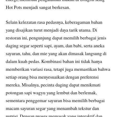
Hot Pots menjadi sangat berkesan.
Selain kelezatan rasa pedasnya, keberagaman bahan
yang disajikan turut menjadi daya tarik utama. Di
restoran ini, pengunjung dapat memilih berbagai jenis
daging segar seperti sapi, ayam, dan babi, serta aneka
sayuran, tahu, dan mie yang akan dimasak langsung di
dalam kuah pedas. Kombinasi bahan ini tidak hanya
memberikan variasi rasa, tetapi juga memastikan bahwa
setiap orang bisa menyesuaikan dengan preferensi
mereka. Misalnya, pecinta daging dapat menikmati
potongan sapi wagyu yang lembut dan berlemak,
sementara penggemar sayuran bisa memilih berbagai
macam sayuran segar yang menambah tekstur dan
nutrisi. Dengan proses memasak yang interaktif dan