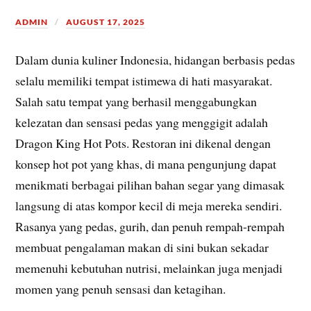
ADMIN
AUGUST 17, 2025
Dalam dunia kuliner Indonesia, hidangan berbasis pedas
selalu memiliki tempat istimewa di hati masyarakat.
Salah satu tempat yang berhasil menggabungkan
kelezatan dan sensasi pedas yang menggigit adalah
Dragon King Hot Pots. Restoran ini dikenal dengan
konsep hot pot yang khas, di mana pengunjung dapat
menikmati berbagai pilihan bahan segar yang dimasak
langsung di atas kompor kecil di meja mereka sendiri.
Rasanya yang pedas, gurih, dan penuh rempah-rempah
membuat pengalaman makan di sini bukan sekadar
memenuhi kebutuhan nutrisi, melainkan juga menjadi
momen yang penuh sensasi dan ketagihan.