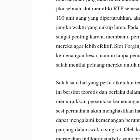
jika sebuah slot memiliki RTP sebesar 
100 unit uang yang dipertaruhkan, ak
jangka waktu yang cukup lama. Pada
sangat penting karena membantu pema
mereka agar lebih efektif. Slot Forgi
kemenangan besar, namun tanpa pema
salah menilai peluang mereka untuk
Salah satu hal yang perlu diketahui 
ini bersifat teoretis dan berlaku dal
menunjukkan persentase kemenangan 
sesi permainan akan menghasilkan ha
dapat mengalami kemenangan beruntu
panjang dalam waktu singkat. Oleh k
merupakan indikator statistik yang