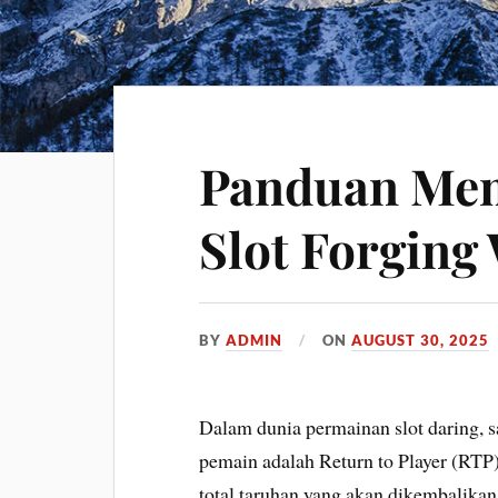
Panduan Me
Slot Forging
BY
ADMIN
ON
AUGUST 30, 2025
Dalam dunia permainan slot daring, s
pemain adalah Return to Player (RTP
total taruhan yang akan dikembalika