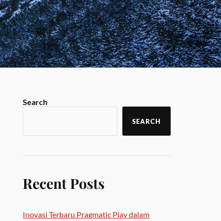
Search
SEARCH
Recent Posts
Inovasi Terbaru Pragmatic Play dalam