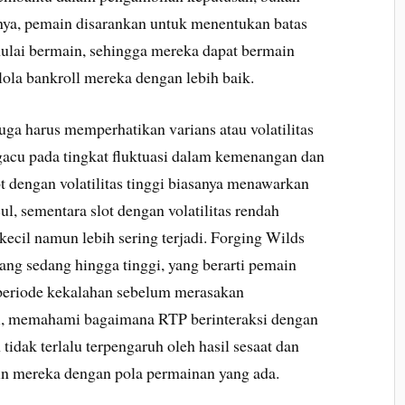
ya, pemain disarankan untuk menentukan batas
lai bermain, sehingga mereka dapat bermain
ola bankroll mereka dengan lebih baik.
ga harus memperhatikan varians atau volatilitas
ngacu pada tingkat fluktuasi dalam kemenangan dan
t dengan volatilitas tinggi biasanya menawarkan
l, sementara slot dengan volatilitas rendah
il namun lebih sering terjadi. Forging Wilds
ang sedang hingga tinggi, yang berarti pemain
 periode kekalahan sebelum merasakan
i, memahami bagaimana RTP berinteraksi dengan
 tidak terlalu terpengaruh oleh hasil sesaat dan
n mereka dengan pola permainan yang ada.