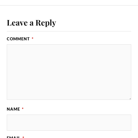
Leave a Reply
COMMENT
*
NAME
*