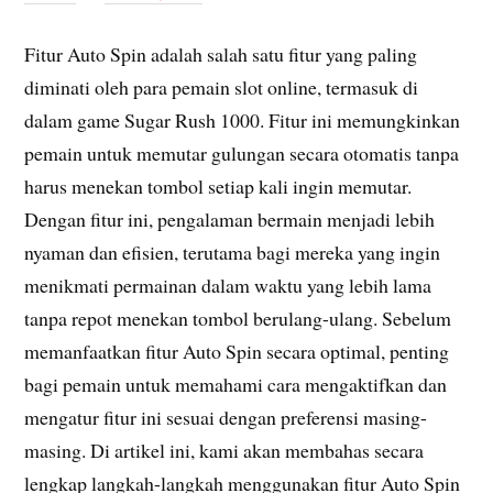
Fitur Auto Spin adalah salah satu fitur yang paling
diminati oleh para pemain slot online, termasuk di
dalam game Sugar Rush 1000. Fitur ini memungkinkan
pemain untuk memutar gulungan secara otomatis tanpa
harus menekan tombol setiap kali ingin memutar.
Dengan fitur ini, pengalaman bermain menjadi lebih
nyaman dan efisien, terutama bagi mereka yang ingin
menikmati permainan dalam waktu yang lebih lama
tanpa repot menekan tombol berulang-ulang. Sebelum
memanfaatkan fitur Auto Spin secara optimal, penting
bagi pemain untuk memahami cara mengaktifkan dan
mengatur fitur ini sesuai dengan preferensi masing-
masing. Di artikel ini, kami akan membahas secara
lengkap langkah-langkah menggunakan fitur Auto Spin