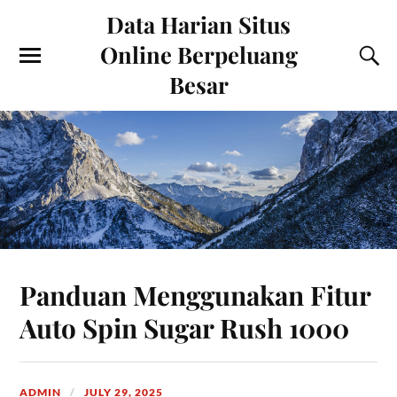
Data Harian Situs
Online Berpeluang
Besar
Panduan Menggunakan Fitur
Auto Spin Sugar Rush 1000
ADMIN
JULY 29, 2025