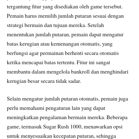
tergantung fitur yang disediakan oleh game tersebut.
Pemain harus memilih jumlah putaran sesuai dengan
strategi bermain dan tujuan mereka. Setelah
menentukan jumlah putaran, pemain dapat mengatur
batas kerugian atau kemenangan otomatis, yang
berfungsi agar permainan berhenti secara otomatis
ketika mencapai batas tertentu. Fitur ini sangat
membantu dalam mengelola bankroll dan menghindari
kerugian besar secara tidak sadar.
Selain mengatur jumlah putaran otomatis, pemain juga
perlu memahami pengaturan lain yang dapat
meningkatkan pengalaman bermain mereka. Beberapa
game, termasuk Sugar Rush 1000, menawarkan opsi
untuk menyesuaikan kecepatan putaran, sehingga