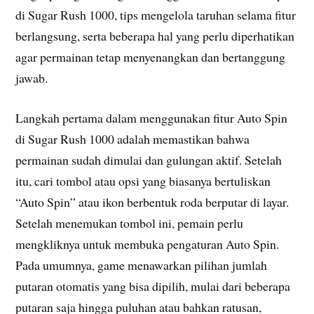
di Sugar Rush 1000, tips mengelola taruhan selama fitur
berlangsung, serta beberapa hal yang perlu diperhatikan
agar permainan tetap menyenangkan dan bertanggung
jawab.
Langkah pertama dalam menggunakan fitur Auto Spin
di Sugar Rush 1000 adalah memastikan bahwa
permainan sudah dimulai dan gulungan aktif. Setelah
itu, cari tombol atau opsi yang biasanya bertuliskan
“Auto Spin” atau ikon berbentuk roda berputar di layar.
Setelah menemukan tombol ini, pemain perlu
mengkliknya untuk membuka pengaturan Auto Spin.
Pada umumnya, game menawarkan pilihan jumlah
putaran otomatis yang bisa dipilih, mulai dari beberapa
putaran saja hingga puluhan atau bahkan ratusan,