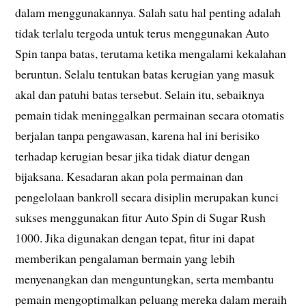
dalam menggunakannya. Salah satu hal penting adalah
tidak terlalu tergoda untuk terus menggunakan Auto
Spin tanpa batas, terutama ketika mengalami kekalahan
beruntun. Selalu tentukan batas kerugian yang masuk
akal dan patuhi batas tersebut. Selain itu, sebaiknya
pemain tidak meninggalkan permainan secara otomatis
berjalan tanpa pengawasan, karena hal ini berisiko
terhadap kerugian besar jika tidak diatur dengan
bijaksana. Kesadaran akan pola permainan dan
pengelolaan bankroll secara disiplin merupakan kunci
sukses menggunakan fitur Auto Spin di Sugar Rush
1000. Jika digunakan dengan tepat, fitur ini dapat
memberikan pengalaman bermain yang lebih
menyenangkan dan menguntungkan, serta membantu
pemain mengoptimalkan peluang mereka dalam meraih