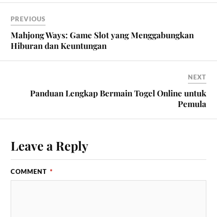
PREVIOUS
Mahjong Ways: Game Slot yang Menggabungkan
Hiburan dan Keuntungan
NEXT
Panduan Lengkap Bermain Togel Online untuk
Pemula
Leave a Reply
COMMENT
*