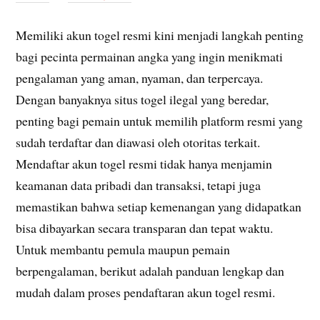
Memiliki akun togel resmi kini menjadi langkah penting
bagi pecinta permainan angka yang ingin menikmati
pengalaman yang aman, nyaman, dan terpercaya.
Dengan banyaknya situs togel ilegal yang beredar,
penting bagi pemain untuk memilih platform resmi yang
sudah terdaftar dan diawasi oleh otoritas terkait.
Mendaftar akun togel resmi tidak hanya menjamin
keamanan data pribadi dan transaksi, tetapi juga
memastikan bahwa setiap kemenangan yang didapatkan
bisa dibayarkan secara transparan dan tepat waktu.
Untuk membantu pemula maupun pemain
berpengalaman, berikut adalah panduan lengkap dan
mudah dalam proses pendaftaran akun togel resmi.