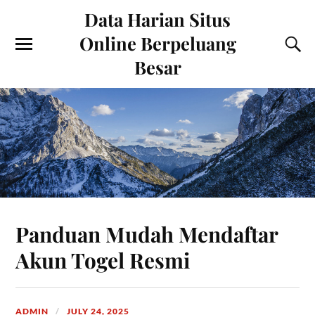
Data Harian Situs
Online Berpeluang
Besar
Panduan Mudah Mendaftar
Akun Togel Resmi
ADMIN
JULY 24, 2025