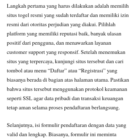
Langkah pertama yang harus dilakukan adalah memilih
situs togel resmi yang sudah terdaftar dan memiliki izin
resmi dari otoritas perjudian yang diakui. Pilihlah
platform yang memiliki reputasi baik, banyak ulasan
positif dari pengguna, dan menawarkan layanan
customer support yang responsif. Setelah menemukan
situs yang terpercaya, kunjungi situs tersebut dan cari
tombol atau menu “Daftar” atau “Registrasi” yang
biasanya berada di bagian atas halaman utama. Pastikan
bahwa situs tersebut menggunakan protokol keamanan
seperti SSL agar data pribadi dan transaksi keuangan
tetap aman selama proses pendaftaran berlangsung.
Selanjutnya, isi formulir pendaftaran dengan data yang
valid dan lengkap. Biasanya, formulir ini meminta