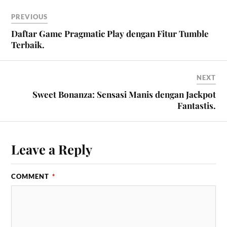
PREVIOUS
Daftar Game Pragmatic Play dengan Fitur Tumble
Terbaik.
NEXT
Sweet Bonanza: Sensasi Manis dengan Jackpot
Fantastis.
Leave a Reply
COMMENT
*