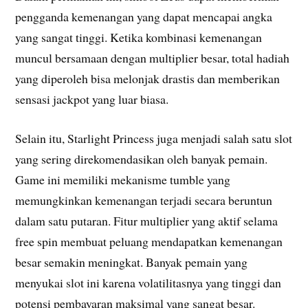
pengganda kemenangan yang dapat mencapai angka
yang sangat tinggi. Ketika kombinasi kemenangan
muncul bersamaan dengan multiplier besar, total hadiah
yang diperoleh bisa melonjak drastis dan memberikan
sensasi jackpot yang luar biasa.
Selain itu, Starlight Princess juga menjadi salah satu slot
yang sering direkomendasikan oleh banyak pemain.
Game ini memiliki mekanisme tumble yang
memungkinkan kemenangan terjadi secara beruntun
dalam satu putaran. Fitur multiplier yang aktif selama
free spin membuat peluang mendapatkan kemenangan
besar semakin meningkat. Banyak pemain yang
menyukai slot ini karena volatilitasnya yang tinggi dan
potensi pembayaran maksimal yang sangat besar.