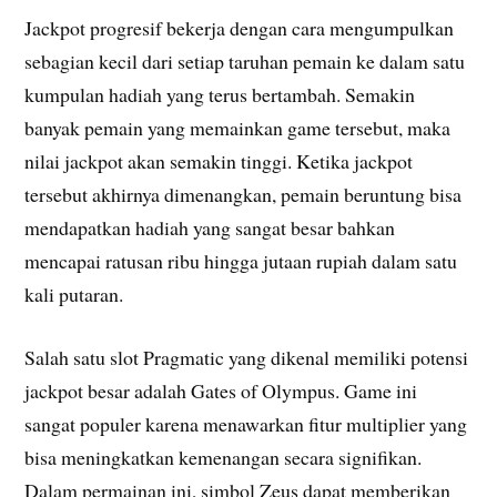
Jackpot progresif bekerja dengan cara mengumpulkan
sebagian kecil dari setiap taruhan pemain ke dalam satu
kumpulan hadiah yang terus bertambah. Semakin
banyak pemain yang memainkan game tersebut, maka
nilai jackpot akan semakin tinggi. Ketika jackpot
tersebut akhirnya dimenangkan, pemain beruntung bisa
mendapatkan hadiah yang sangat besar bahkan
mencapai ratusan ribu hingga jutaan rupiah dalam satu
kali putaran.
Salah satu slot Pragmatic yang dikenal memiliki potensi
jackpot besar adalah Gates of Olympus. Game ini
sangat populer karena menawarkan fitur multiplier yang
bisa meningkatkan kemenangan secara signifikan.
Dalam permainan ini, simbol Zeus dapat memberikan