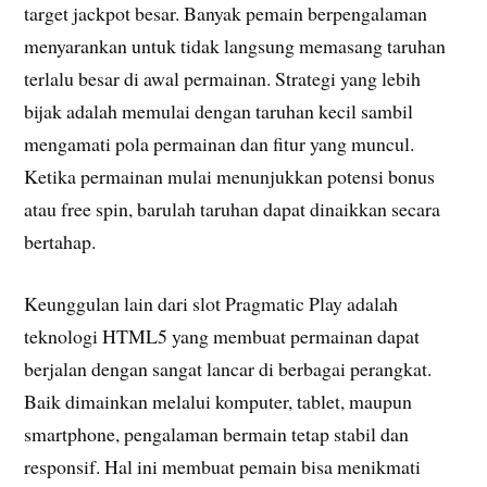
target jackpot besar. Banyak pemain berpengalaman
menyarankan untuk tidak langsung memasang taruhan
terlalu besar di awal permainan. Strategi yang lebih
bijak adalah memulai dengan taruhan kecil sambil
mengamati pola permainan dan fitur yang muncul.
Ketika permainan mulai menunjukkan potensi bonus
atau free spin, barulah taruhan dapat dinaikkan secara
bertahap.
Keunggulan lain dari slot Pragmatic Play adalah
teknologi HTML5 yang membuat permainan dapat
berjalan dengan sangat lancar di berbagai perangkat.
Baik dimainkan melalui komputer, tablet, maupun
smartphone, pengalaman bermain tetap stabil dan
responsif. Hal ini membuat pemain bisa menikmati