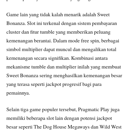
Game lain yang tidak kalah menarik adalah Sweet
Bonanza. Slot ini terkenal dengan sistem pembayaran
cluster dan fitur tumble yang memberikan peluang
kemenangan berantai. Dalam mode free spin, berbagai
simbol multiplier dapat muncul dan mengalikan total
kemenangan secara signifikan. Kombinasi antara
mekanisme tumble dan multiplier inilah yang membuat
Sweet Bonanza sering menghasilkan kemenangan besar
yang terasa seperti jackpot progresif bagi para
pemainnya.
Selain tiga game populer tersebut, Pragmatic Play juga
memiliki beberapa slot lain dengan potensi jackpot
besar seperti The Dog House Megaways dan Wild West