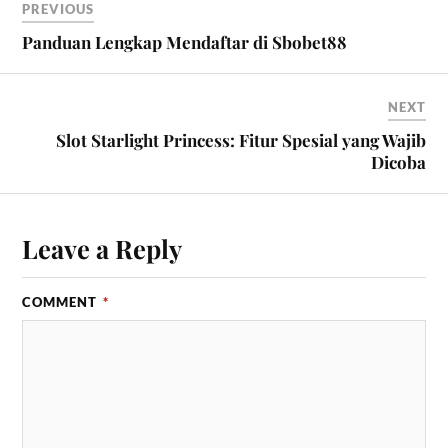
PREVIOUS
Panduan Lengkap Mendaftar di Sbobet88
NEXT
Slot Starlight Princess: Fitur Spesial yang Wajib
Dicoba
Leave a Reply
COMMENT
*