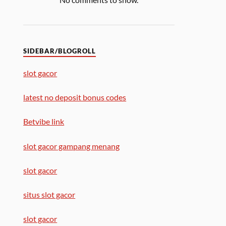
SIDEBAR/BLOGROLL
slot gacor
latest no deposit bonus codes
Betvibe link
slot gacor gampang menang
slot gacor
situs slot gacor
slot gacor