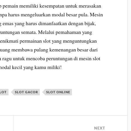
iap pemain memiliki kesempatan untuk merasakan
anpa harus mengeluarkan modal besar pula. Mesin
g emas yang harus dimanfaatkan dengan bijak,
runtungan semata. Melalui pemahaman yang
a menikmati permainan slot yang menguntungkan
eluang membawa pulang kemenangan besar dari
gan ragu untuk mencoba peruntungan di mesin slot
modal kecil yang kamu miliki!
LOT
SLOT GACOR
SLOT ONLINE
NEXT