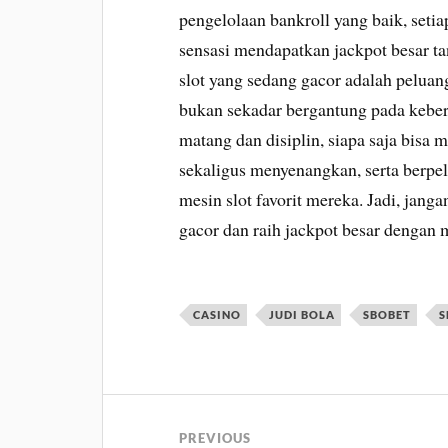
pengelolaan bankroll yang baik, set
sensasi mendapatkan jackpot besar t
slot yang sedang gacor adalah peluan
bukan sekadar bergantung pada kebe
matang dan disiplin, siapa saja bis
sekaligus menyenangkan, serta berp
mesin slot favorit mereka. Jadi, jan
gacor dan raih jackpot besar dengan 
CASINO
JUDI BOLA
SBOBET
S
PREVIOUS