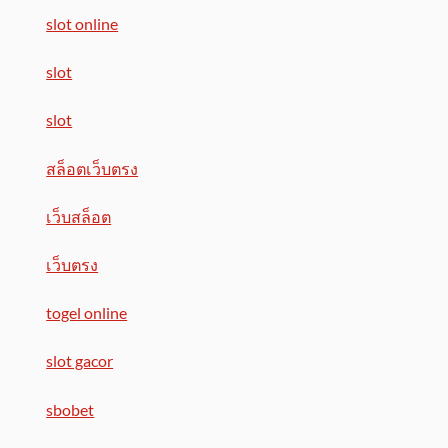
slot online
slot
slot
สล็อตเว็บตรง
เว็บสล็อต
เว็บตรง
togel online
slot gacor
sbobet