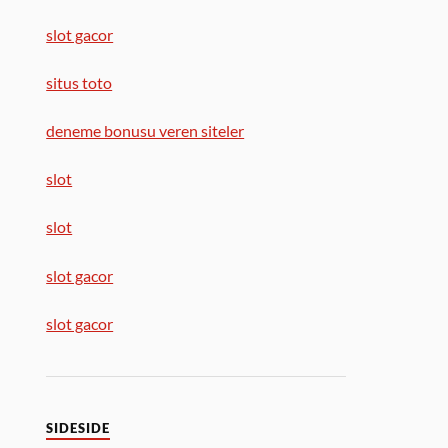
slot gacor
situs toto
deneme bonusu veren siteler
slot
slot
slot gacor
slot gacor
SIDESIDE