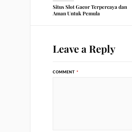
Situs Slot Gacor Terpercaya dan
Aman Untuk Pemula
Leave a Reply
COMMENT
*