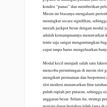
kondisi “panas” dan memberikan pel
Mesin ini biasanya mengalami period
meningkat secara signifikan, sehingg
meraih jackpot besar dengan modal ya
adalah kemampuannya menawarkan ke
tentu saja sangat menguntungkan ba
cepat tanpa harus mengeluarkan bany
Modal kecil menjadi salah satu fakto
mencoba peruntungan di mesin slot g
mengikuti permainan dan berpotensi
slot modern menawarkan fitur taruhan
puluh rupiah per putaran, sehingga s
anggaran besar. Selain itu, strategi 
pemain dapat bertahan lebih lama di 