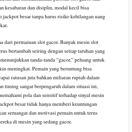
 kesabaran dan disiplin, modal kecil bisa
h jackpot besar tanpa harus risiko kehilangan uang
kat.
a dari permainan slot gacor. Banyak mesin slot
rus bertambah seiring dengan setiap taruhan yang
 menunjukkan tanda-tanda “gacor,” peluang untuk
kin meningkat. Pemain yang beruntung bisa
ai ratusan juta bahkan miliaran rupiah dalam
n timing sangat berpengaruh dalam situasi ini,
memahami pola dan sensitif terhadap sinyal mesin
Jackpot besar tidak hanya memberi keuntungan
atkan semangat dan motivasi pemain untuk terus
reka di mesin yang sedang gacor.