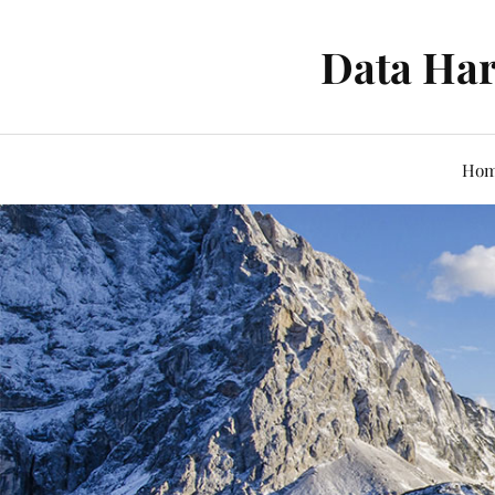
Data Har
Ho