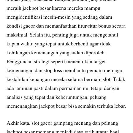
meraih jackpot besar karena mereka mampu
mengidentifikasi mesin-mesin yang sedang dalam
kondisi gacor dan memanfaatkan fitur-fitur bonus secara
maksimal. Selain itu, penting juga untuk mengetahui
kapan waktu yang tepat untuk berhenti agar tidak
kehilangan kemenangan yang sudah diperoleh.
Penggunaan strategi seperti menentukan target
kemenangan dan stop loss membantu pemain menjaga
kestabilan keuangan mereka selama bermain slot. Tidak
ada jaminan pasti dalam permainan ini, tetapi dengan
analisis yang tepat dan keberuntungan, peluang
memenangkan jackpot besar bisa semakin terbuka lebar.
Akhir kata, slot gacor gampang menang dan peluang
jackpot besar memang menjadi daya tarik utama bagi