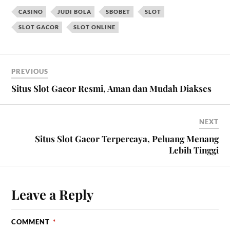
CASINO
JUDI BOLA
SBOBET
SLOT
SLOT GACOR
SLOT ONLINE
PREVIOUS
Situs Slot Gacor Resmi, Aman dan Mudah Diakses
NEXT
Situs Slot Gacor Terpercaya, Peluang Menang
Lebih Tinggi
Leave a Reply
COMMENT
*