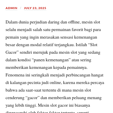
ADMIN
JULY 23, 2025
Dalam dunia perjudian daring dan offline, mesin slot
selalu menjadi salah satu permainan favorit bagi para
pemain yang ingin merasakan sensasi kemenangan
besar dengan modal relatif terjangkau. Istilah “Slot
Gacor” sendiri merujuk pada mesin slot yang sedang
dalam kondisi “panen kemenangan” atau sering
memberikan kemenangan kepada pemainnya.
Fenomena ini seringkali menjadi perbincangan hangat
di kalangan pecinta judi online, karena mereka percaya
bahwa ada saat-saat tertentu di mana mesin slot
cenderung “gacor” dan memberikan peluang menang
yang lebih tinggi. Mesin slot gacor ini biasanya
dipengaruhi oleh faktor-faktor tertentu, seperti