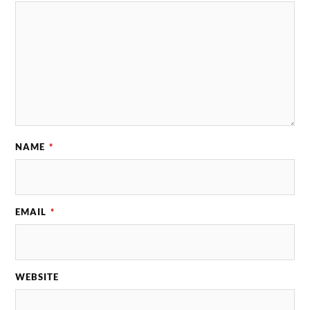
NAME
*
EMAIL
*
WEBSITE