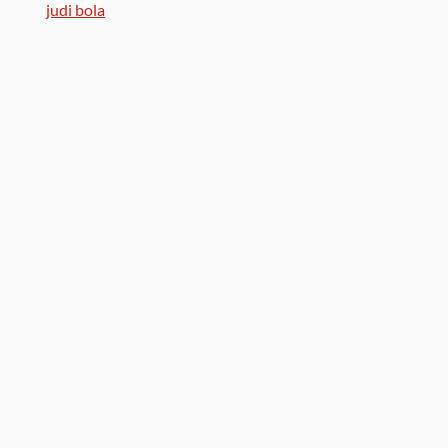
judi bola