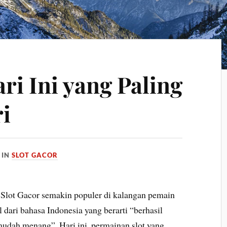
ri Ini yang Paling
i
IN
SLOT GACOR
h Slot Gacor semakin populer di kalangan pemain
l dari bahasa Indonesia yang berarti “berhasil
udah menang”. Hari ini, permainan slot yang