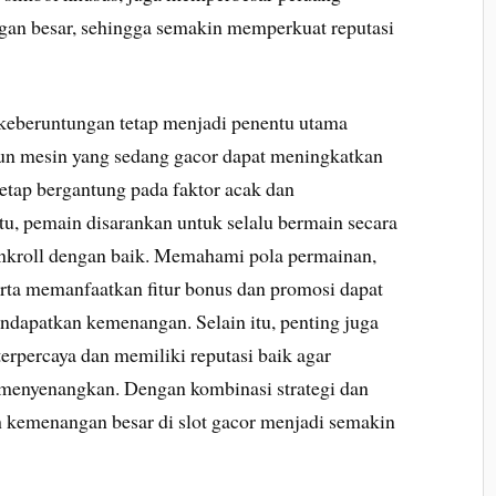
an besar, sehingga semakin memperkuat reputasi
 keberuntungan tetap menjadi penentu utama
pun mesin yang sedang gacor dapat meningkatkan
etap bergantung pada faktor acak dan
tu, pemain disarankan untuk selalu bermain secara
nkroll dengan baik. Memahami pola permainan,
serta memanfaatkan fitur bonus dan promosi dapat
apatkan kemenangan. Selain itu, penting juga
terpercaya dan memiliki reputasi baik agar
menyenangkan. Dengan kombinasi strategi dan
 kemenangan besar di slot gacor menjadi semakin