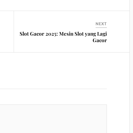
NEXT
Slot Gacor 2025: Mesin Slot yang Lagi
Gacor