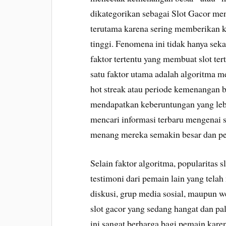
dikategorikan sebagai Slot Gacor men
terutama karena sering memberikan 
tinggi. Fenomena ini tidak hanya sek
faktor tertentu yang membuat slot te
satu faktor utama adalah algoritma 
hot streak atau periode kemenangan 
mendapatkan keberuntungan yang lebih
mencari informasi terbaru mengenai s
menang mereka semakin besar dan pe
Selain faktor algoritma, popularitas s
testimoni dari pemain lain yang tel
diskusi, grup media sosial, maupun w
slot gacor yang sedang hangat dan p
ini sangat berharga bagi pemain kar