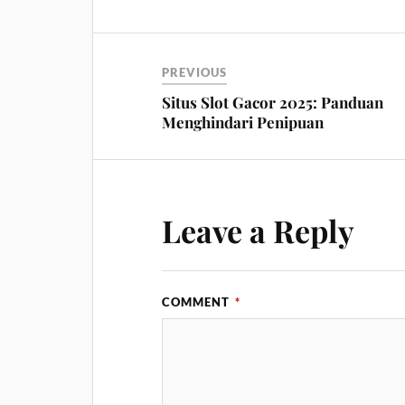
PREVIOUS
Situs Slot Gacor 2025: Panduan
Menghindari Penipuan
Leave a Reply
COMMENT
*