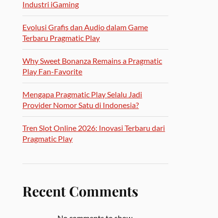
Industri iGaming
Evolusi Grafis dan Audio dalam Game
Terbaru Pragmatic Play
Why Sweet Bonanza Remains a Pragmatic
Play Fan-Favorite
Mengapa Pragmatic Play Selalu Jadi
Provider Nomor Satu di Indonesia?
Tren Slot Online 2026: Inovasi Terbaru dari
Pragmatic Play
Recent Comments
No comments to show.