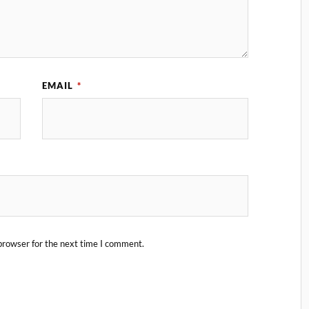
EMAIL
*
browser for the next time I comment.