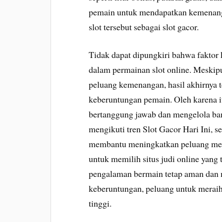
pemain untuk mendapatkan kemenang
slot tersebut sebagai slot gacor.
Tidak dapat dipungkiri bahwa faktor
dalam permainan slot online. Meski
peluang kemenangan, hasil akhirnya t
keberuntungan pemain. Oleh karena i
bertanggung jawab dan mengelola ba
mengikuti tren Slot Gacor Hari Ini, 
membantu meningkatkan peluang mend
untuk memilih situs judi online yang 
pengalaman bermain tetap aman dan 
keberuntungan, peluang untuk meraih
tinggi.