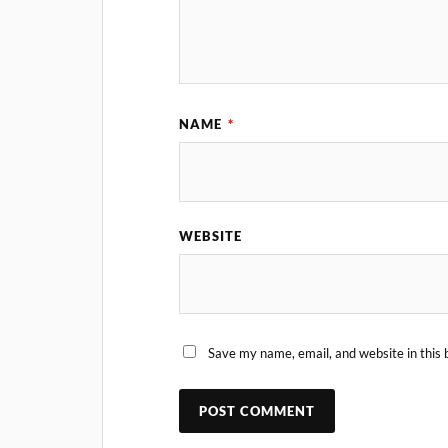
NAME
*
WEBSITE
Save my name, email, and website in this 