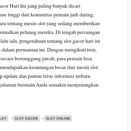
cor Hari Ini yang paling banyak dicari
e tinggi dari komunitas pemain judi daring.
baru tentang mesin slot yang sedang memberikan
imalkan peluang mereka. Di tengah persaingan
lalu ada, pengetahuan tentang slot gacor hari ini
n dalam permainan ini. Dengan mengikuti tren,
secara bertanggung jawab, para pemain bisa
mendapatkan keuntungan besar dari mesin slot
ap update dan pantau terus informasi terbaru
pengalaman bermain Anda semakin menyenangkan
LOT
SLOT GACOR
SLOT ONLINE