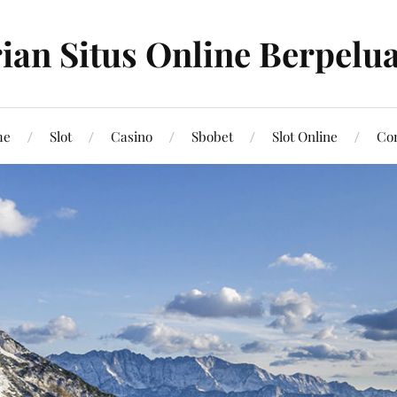
ian Situs Online Berpelu
me
Slot
Casino
Sbobet
Slot Online
Con