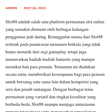
ADMIN
JULY 26, 2025
Slot88 adalah salah satu platform permainan slot online
yang semakin diminati oleh berbagai kalangan
penggemar judi daring. Keunggulan utama dari Slot88
terletak pada penawaran turnamen berkala yang tidak
hanya menarik dari segi gameplay, tetapi juga
menawarkan hadiah-hadiah fantastis yang mampu
memikat hati para pemain. Turnamen ini diadakan
secara rutin, memberikan kesempatan bagi para pemain
untuk bersaing satu sama lain dalam kompetisi yang
seru dan penuh tantangan. Dengan berbagai tema
permainan yang variatif dan tingkat kesulitan yang
berbeda-beda, Slot88 mampu menjaga antusiasme
pemain tetap tinggi serta menawarkan pengalaman