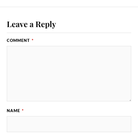
Leave a Reply
COMMENT
*
NAME
*