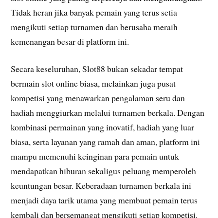
Tidak heran jika banyak pemain yang terus setia
mengikuti setiap turnamen dan berusaha meraih
kemenangan besar di platform ini.
Secara keseluruhan, Slot88 bukan sekadar tempat
bermain slot online biasa, melainkan juga pusat
kompetisi yang menawarkan pengalaman seru dan
hadiah menggiurkan melalui turnamen berkala. Dengan
kombinasi permainan yang inovatif, hadiah yang luar
biasa, serta layanan yang ramah dan aman, platform ini
mampu memenuhi keinginan para pemain untuk
mendapatkan hiburan sekaligus peluang memperoleh
keuntungan besar. Keberadaan turnamen berkala ini
menjadi daya tarik utama yang membuat pemain terus
kembali dan bersemangat mengikuti setiap kompetisi.